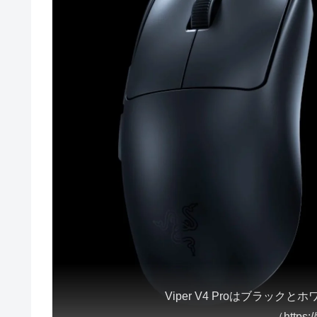
Viper V4 Proはブラック
（https:/