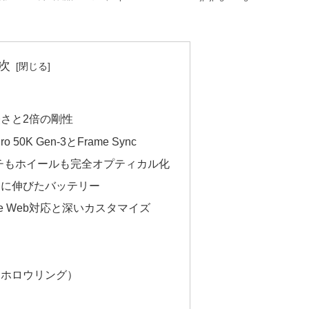
次
軽さと2倍の剛性
 50K Gen-3とFrame Sync
チもホイールも完全オプティカル化
間に伸びたバッテリー
se Web対応と深いカスタマイズ
（ホロウリング）