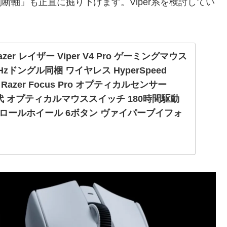
軸」も正直に掘り下げます。Viper系を検討してい
 Razer レイザー Viper V4 Pro ゲーミングマウス
00Hzドングル同梱 ワイヤレス HyperSpeed
代 Razer Focus Pro オプティカルセンサー
第4世代 オプティカルマウススイッチ 180時間駆動
ロールホイール 6ボタン ヴァイパーブイフォ
規代理店保証品】 : パソコン・周辺機器
zer レイザー Viper V4 Pro ゲーミングマウス 49g 超軽量
ヤレス HyperSpeed Wireless 第3世代 Razer Focus