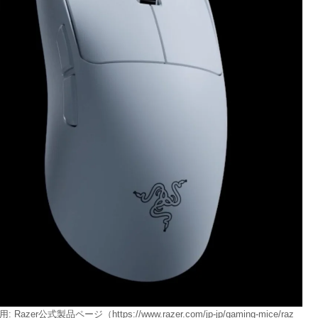
式製品ページ（https://www.razer.com/jp-jp/gaming-mice/raz