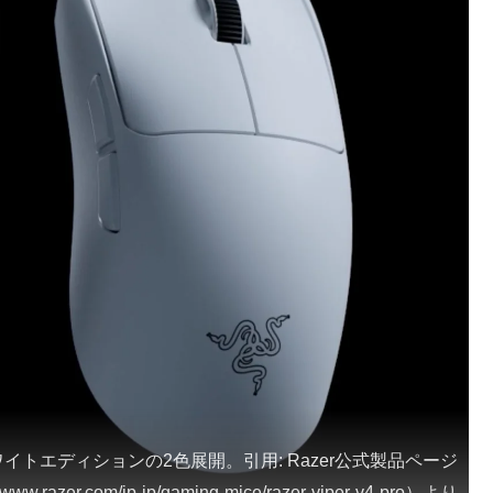
とホワイトエディションの2色展開。引用: Razer公式製品ページ
/www.razer.com/jp-jp/gaming-mice/razer-viper-v4-pro）より