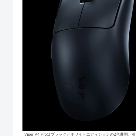
Viper V4 Proはブラックとホワイトエディションの2色展開。引用: Razer公