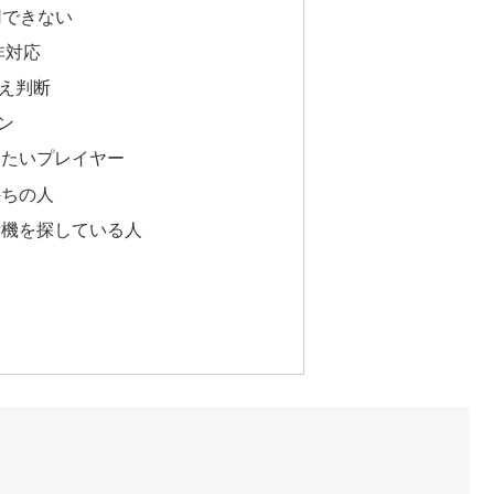
用できない
h非対応
替え判断
ン
めたいプレイヤー
持ちの人
量機を探している人