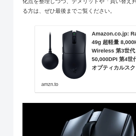
化点を整理しつつ、デメリットや「買い替え判断
る方は、ぜひ最後までご覧ください。
Amazon.co.jp:
49g 超軽量 8,0
Wireless 第3世
50,000DPI 
オプティカルスク
ー プロ 【日本正
amzn.to
Amazon.co.jp: Ra
8,000Hzドングル同梱 ワイ
Pro オプティ...