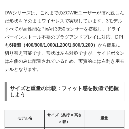
DWシリーズは、これまでのZOWIEユーザーが慣れ親しん
だ形状をそのままワイヤレスで実現しています。3モデル
すべてが高性能なPixArt 3950センサーを搭載し、ドライ
バーインストール不要のプラグアンドプレイに対応。DPI
も
6段階（400/800/1,000/1,200/1,600/3,200）
から簡単に
切り替え可能です。形状は左右対称ですが、サイドボタン
は左側のみに配置されているため、実質的には右利き用モ
デルとなります。
サイズと重量の比較：フィット感を数値で把握
しよう
サイズ（奥行 × 高さ
モデル名
重量
× 幅）