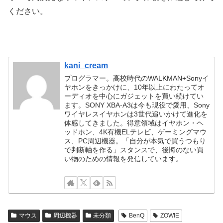
ください。
kani_cream
プログラマー。高校時代のWALKMAN+Sonyイ
ヤホンをきっかけに、10年以上にわたってオ
ーディオを中心にガジェットを買い続けてい
ます。SONY XBA-A3は今も現役で愛用、Sony
ワイヤレスイヤホンは3世代追いかけて進化を
体感してきました。得意領域はイヤホン・ヘ
ッドホン、4K有機ELテレビ、ゲーミングマウ
ス、PC周辺機器。「自分が本気で買うつもり
で判断軸を作る」スタンスで、後悔のない買
い物のための情報を発信しています。
マウス
周辺機器
未分類
BenQ
ZOWIE