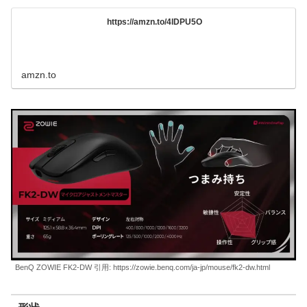
https://amzn.to/4lDPU5O
amzn.to
BenQ ZOWIE FK2-DW 引用: https://zowie.benq.com/ja-jp/mouse/fk2-dw.html