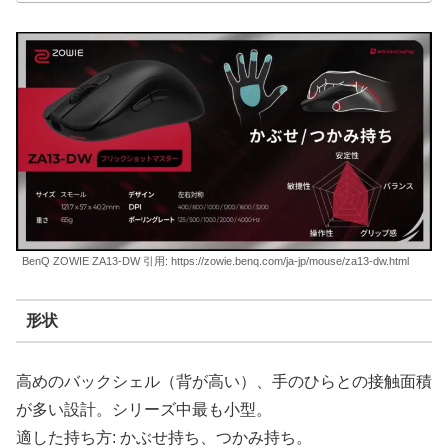
BenQ ZOWIE ZA13-DW 引用: https://zowie.benq.com/ja-jp/mouse/za13-dw.html
形状
高めのバックシェル（背が高い）、手のひらとの接触面積
が多い設計。シリーズ中最も小型。
適した持ち方: かぶせ持ち、つかみ持ち。