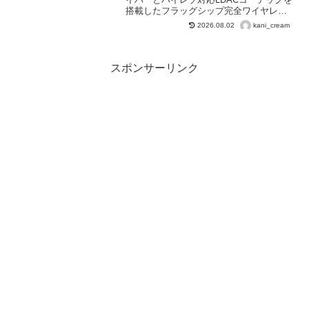
搭載したフラッグシップ完全ワイヤレス
イヤホン。進化したノイズキャンセリン
kani_cream
2026.08.02
グや空間サウンド機能、高性能なスマー
ト充電ケースを備え、長時間バッテリー
で圧倒的な音響体験を提供します。通話
品質やパーソナライズ機能も充実し、日
スポンサーリンク
常から特別な瞬間まで幅広く活躍する一
台です。