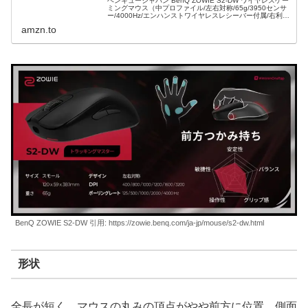
ベンキュージャパン BenQ ZOWIE S2-DW ワイヤレスゲー
ミングマウス（中プロファイル/左右対称/65g/3950センサ
ー/4000Hz/エンハンストワイヤレスレシーバー付属/右利き
用/プラグ＆プレイ)がゲーミングマウスストアでい...
amzn.to
BenQ ZOWIE S2-DW 引用: https://zowie.benq.com/ja-jp/mouse/s2-dw.html
形状
全長が短く、マウスの丸みの頂点がやや前方に位置。側面