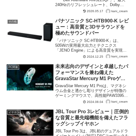
240Hzのリフレッシュレート、Dolby
Vision対応、NVIDIA G-SYNC互換で、圧
kani_cream
2026.05.17
倒的な映像美と滑らかなゲーム体験を実
現。快適な使用感と豊富な接続オプショ
パナソニック SC-HTB900-K レビ
その他
ンで、究極のゲーミング環境を提供しま
ュー：高音質と3Dサラウンドを
す。
極めたサウンドバー
「パナソニック SC-HTB900-K」は、
505Wの実用最大出力とテクニクス
「JENO Engine」による高音質を実現し
たプレミアムサウンドバーです。Dolby
kani_cream
2024.12.25
Atmos®やDTS:X®対応の3Dサラウンド、
ハイレゾ音源再生、Chromecast built-in機
未来志向のデザインと卓越したパ
PC関連
能を搭載し、豊かな音楽体験を提供。壁
フォーマンスを兼ね備えた
掛け設置可能な洗練されたデザインで、
GravaStar Mercury M1 Proゲー
映像と音響を完璧に融合します。
ミングマウス
GravaStar Mercury M1 Proは、マグネシ
ウム合金と透かし彫りデザインが特徴の
ゲーミングマウスで、高性能PAW3395光
学センサーにより、最大26000DPI、
kani_cream
2024.08.04
650IPSのトラッキング速度、50Gの加速
度を提供し、4000Hzのポーリングレート
JBL Tour Pro 3レビュー｜圧倒的
イヤホン
でスムーズな操作を実現します。
な音質と最先端機能を備えたフラ
ッグシップイヤホン
JBL Tour Pro 3は、JBL初のデュアルドラ
イバーとハイレゾ対応LDACコーデックを