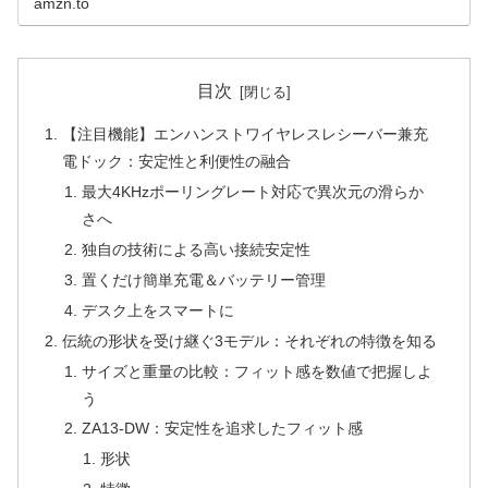
amzn.to
目次
【注目機能】エンハンストワイヤレスレシーバー兼充
電ドック：安定性と利便性の融合
最大4KHzポーリングレート対応で異次元の滑らか
さへ
独自の技術による高い接続安定性
置くだけ簡単充電＆バッテリー管理
デスク上をスマートに
伝統の形状を受け継ぐ3モデル：それぞれの特徴を知る
サイズと重量の比較：フィット感を数値で把握しよ
う
ZA13-DW：安定性を追求したフィット感
形状