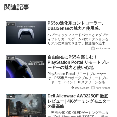
関連記事
PS5の進化系コントローラー、
ゲーム
DualSenseの魅力と使用感。
ハプティックフィードバックとアダプテ
ィブトリガーでゲーム内のアクションを
リアルに体感できます。快適性を追求し
た新しいデザインと、USB Type-Cや
kani_cream
Bluetoothで多くのデバイスに対応。PS
Remote Playアプリを使って、PS5やPS4
自由自在にPS5を楽しむ！
その他
からのゲームをPCや他のデバイスで楽し
PlayStation Portal リモートプレ
むことができます。
ーヤーの魅力と使い心地
PlayStation Portal リモートプレーヤー
は、PS5専用のポータブルリモートプレ
ーヤーで、8インチHDスクリーンを搭
載。ハプティックフィードバックやアダ
kani_cream
2024.08.10
プティブトリガーなどの機能も搭載され
ており、家庭内のどの場所でもPS5の美
Dell Alienware AW3225QF 徹底
ゲーム
麗なグラフィックを楽しむことができま
レビュー | 4Kゲーミングモニター
す。
の最高峰
世界初の4K QD-OLEDゲーミングモニタ
ー「Dell Alienware AW3225QF」。最大