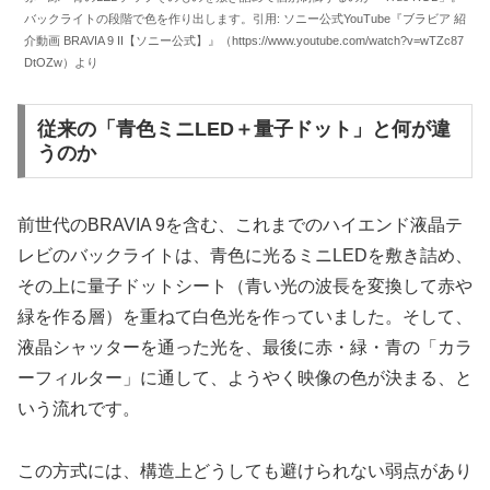
バックライトの段階で色を作り出します。引用: ソニー公式YouTube『ブラビア 紹
介動画 BRAVIA 9 II【ソニー公式】』（https://www.youtube.com/watch?v=wTZc87
DtOZw）より
従来の「青色ミニLED＋量子ドット」と何が違
うのか
前世代のBRAVIA 9を含む、これまでのハイエンド液晶テ
レビのバックライトは、青色に光るミニLEDを敷き詰め、
その上に量子ドットシート（青い光の波長を変換して赤や
緑を作る層）を重ねて白色光を作っていました。そして、
液晶シャッターを通った光を、最後に赤・緑・青の「カラ
ーフィルター」に通して、ようやく映像の色が決まる、と
いう流れです。
この方式には、構造上どうしても避けられない弱点があり