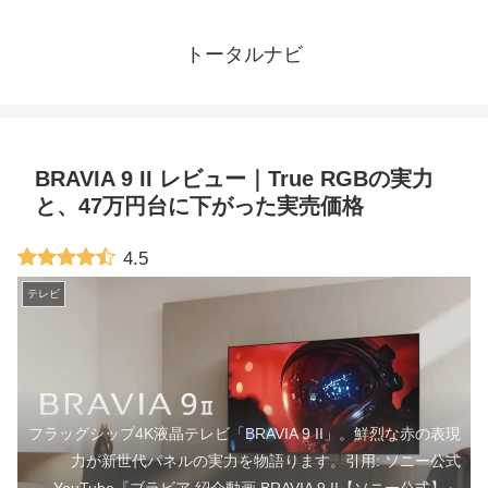
トータルナビ
BRAVIA 9 II レビュー｜True RGBの実力
と、47万円台に下がった実売価格
4.5
テレビ
フラッグシップ4K液晶テレビ「BRAVIA 9 II」。鮮烈な赤の表現
力が新世代パネルの実力を物語ります。引用: ソニー公式
YouTube『ブラビア 紹介動画 BRAVIA 9 II【ソニー公式】』