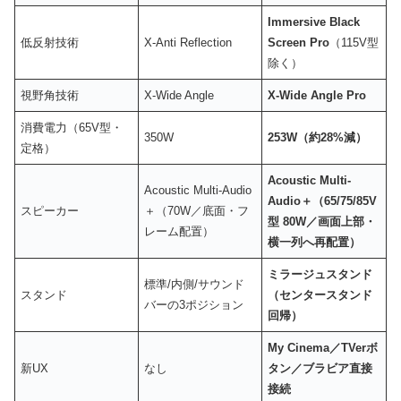
Immersive Black
低反射技術
X-Anti Reflection
Screen Pro
（115V型
除く）
視野角技術
X-Wide Angle
X-Wide Angle Pro
消費電力（65V型・
350W
253W（約28%減）
定格）
Acoustic Multi-
Acoustic Multi-Audio
Audio＋（65/75/85V
スピーカー
＋（70W／底面・フ
型 80W／画面上部・
レーム配置）
横一列へ再配置）
ミラージュスタンド
標準/内側/サウンド
スタンド
（センタースタンド
バーの3ポジション
回帰）
My Cinema／TVerボ
新UX
なし
タン／ブラビア直接
接続