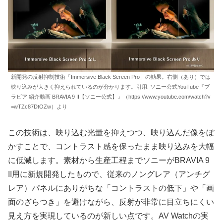
新開発の反射抑制技術「Immersive Black Screen Pro」の効果。右側（あり）では
映り込みが大きく抑えられているのが分かります。引用: ソニー公式YouTube『ブ
ラビア 紹介動画 BRAVIA 9 II【ソニー公式】』（https://www.youtube.com/watch?v
=wTZc87DtOZw）より
この技術は、映り込む光量を抑えつつ、映り込んだ像をぼ
かすことで、コントラスト感を保ったまま映り込みを大幅
に低減します。素材から生産工程までソニーがBRAVIA 9
II用に新規開発したもので、従来のノングレア（アンチグ
レア）パネルにありがちな「コントラストの低下」や「画
面のざらつき」を避けながら、反射が非常に目立ちにくい
見え方を実現しているのが新しい点です。AV Watchの実