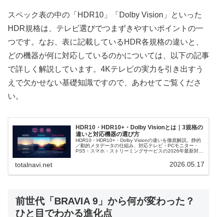
スペック表の中の「HDR10」「Dolby Vision」といった
HDR規格は、テレビ選びでつまずきやすいポイントの一
つです。なお、表に記載しているHDR各規格の違いと、
どの機器が何に対応しているのかについては、以下の記事
で詳しく解説しています。4Kテレビの実力を引き出すう
えで欠かせない基礎知識ですので、あわせてご覧くださ
い。
HDR10・HDR10+・Dolby Visionとは｜3規格の
違いと対応機器の選び方
HDR10・HDR10+・Dolby Visionの違いを徹底解説。静的
／動的メタデータの仕組み、対応テレビ・PCモニター・
PS5・スマホ・ストリーミングサービスの2026年最新対応
状況、そしてBRAVIA OLED・ProArt・Nitro XV282K
KV・PS5を所有するkani_creamの実体験ベースで、3規格
2026.05.17
totalnavi.net
の体感差と選び方の基準を解説します。
前世代「BRAVIA 9」から何が変わった？
ひと目でわかる進化点