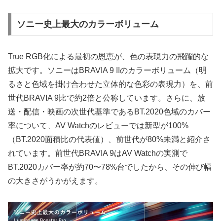
ソニー史上最大のカラーボリューム
True RGB化による最初の恩恵が、色の表現力の飛躍的な
拡大です。ソニーはBRAVIA 9 IIのカラーボリューム（明
るさと色域を掛け合わせた立体的な色彩の表現力）を、前
世代BRAVIA 9比で約2倍と公称しています。さらに、放
送・配信・映画の次世代基準であるBT.2020色域のカバー
率について、AV Watchのレビューでは新型が100%
（BT.2020面積比の代表値）、前世代が80%未満と紹介さ
れています。前世代BRAVIA 9はAV Watchの実測で
BT.2020カバー率が約70〜78%台でしたから、その伸び幅
の大きさがうかがえます。