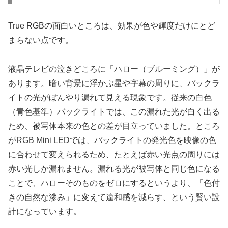
True RGBの面白いところは、効果が色や輝度だけにとど
まらない点です。
液晶テレビの泣きどころに「ハロー（ブルーミング）」が
あります。暗い背景に浮かぶ星や字幕の周りに、バックラ
イトの光がぼんやり漏れて見える現象です。従来の白色
（青色基準）バックライトでは、この漏れた光が白く出る
ため、被写体本来の色との差が目立っていました。ところ
がRGB Mini LEDでは、バックライトの発光色を映像の色
に合わせて変えられるため、たとえば赤い光点の周りには
赤い光しか漏れません。漏れる光が被写体と同じ色になる
ことで、ハローそのものをゼロにするというより、「色付
きの自然な滲み」に変えて違和感を減らす、という賢い設
計になっています。