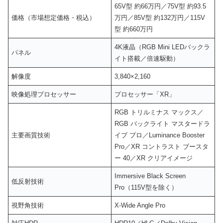
65V型 約66万円／75V型 約93.5
価格（市場想定価格・税込）
万円／85V型 約132万円／115V
型 約660万円
4K液晶（RGB Mini LEDバックラ
パネル
イト搭載／倍速駆動）
解像度
3,840×2,160
映像処理プロセッサー
プロセッサー「XR」
RGB トリルミナス マックス／
RGB バックライト マスタードラ
主要画質技術
イブ プロ／Luminance Booster
Pro／XR コントラスト ブースタ
ー 40／XR クリアイメージ
Immersive Black Screen
低反射技術
Pro（115V型を除く）
視野角技術
X-Wide Angle Pro