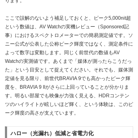
ります。
ここで誤解のないよう補足しておくと、ピーク5,000nit超
という数値は、AV Watchの実機レビュー（Sponsored記
事）におけるスペクトロメーターでの簡易測定値です。ソ
ニー公式が公表した公称ピーク輝度ではなく、測定条件に
よって数字は変動します。同じく前世代の数値もAV
Watchの実測値です。あくまで「媒体が測ったらこうだっ
た」という目安として捉えてください。それでも、媒体測
定値を見る限り、前世代BRAVIA 9でも高かったピーク輝
度を、BRAVIA 9 IIがさらに上回っていることが分かりま
す。明るい部屋でも映像が力強く見える、HDRコンテン
ツのハイライトが眩しいほど輝く、という体験は、このピ
ーク輝度の高さが支えています。
ハロー（光漏れ）低減と省電力化