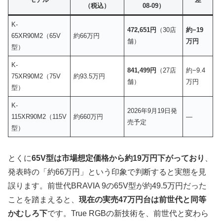
（税込）
08-09）
K-
472,651円
（30店
約−19
65XR90M2（65V
約66万円
舗）
万円
型）
K-
841,499円
（27店
約−9.4
75XR90M2（75V
約93.5万円
舗）
万円
型）
K-
2026年9月19日発
115XR90M2（115V
約660万円
—
売予定
型）
とくに
65V型は市場想定価格から約19万円下がっており
、
発表時の「約66万円」という印象で判断すると実態を見
誤ります。前世代BRAVIA 9の65V型が約49.5万円だった
ことを踏まえると、
現在の実売47万円台は前世代と同等
かむしろ下
です。True RGBの新技術を、前世代と変わら