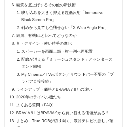
画質を底上げするその他の新技術
映り込みを大きく抑える超低反射「Immersive
Black Screen Pro」
斜めから見ても色褪せない「X-Wide Angle Pro」
結局、有機ELと比べてどうなのか
音・デザイン・使い勝手の進化
スピーカーを画面上部・横一列へ再配置
配線が消える「ミラージュスタンド」とセンタース
タンド回帰
My Cinema／TVerボタン／サウンドバー不要の「ブ
ラビア直接接続」
ラインアップ・価格とBRAVIA 7 IIとの違い
2026年のライバル機たち
よくある質問（FAQ）
BRAVIA 9 IIはBRAVIA 9から買い替える価値がある？
まとめ：True RGBが切り開く、液晶テレビの新しい頂