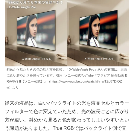
斜めから見たときの色の見え方を比較。「X-Wide Angle Pro」ありの右側は、正面
に近い鮮やかさを保っています。引用: ソニー公式YouTube『ブラビア 紹介動画 B
RAVIA 9 II【ソニー公式】』（https://www.youtube.com/watch?v=wTZc87DtOZ
w）より
従来の液晶は、白いバックライトの光を液晶セルとカラー
フィルターで色に変えていたため、光の波長ごとに広がり
方が違い、斜めから見ると色が変わってしまいやすいとい
う課題がありました。True RGBではバックライト側で直