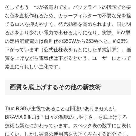
そしてもう一つが省電力です。バックライトの段階で必要
な色を直接作れるため、カラーフィルターで不要な光を捨
てるロスを抑えやすく、発光効率を高められます。同じ明
るさをより少ない電力で出せるようになり、実際、65V型
の定格消費電力は前世代の350Wから253Wへと、約28%
下がっています（公式仕様表をもとにした単純計算）。画
質を上げながら電気代は下がるという、ユーザーにとって
素直にうれしい進化です。
画質を底上げするその他の新技術
True RGBが主役であることは間違いありませんが、
BRAVIA 9 IIには「日々の視聴のしやすさ」を底上げする
技術も新たに加わっています。スペック表の数字には表れ
にくい、しかし実際の使用感を大きく左右する部分です。