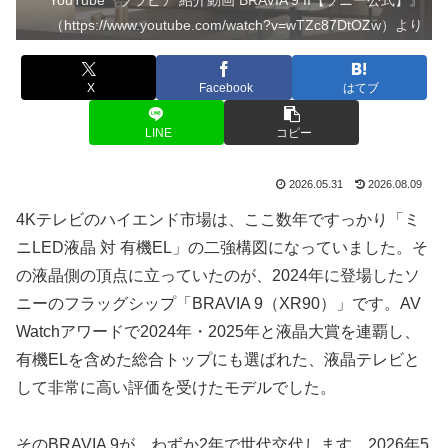
（https://www.youtube.com/watch?v=wTZc87DtOZw）より
X
Facebook
はてブ
LINE
コピー
2026.05.31
2026.08.09
4Kテレビのハイエンド市場は、ここ数年ですっかり「ミ
ニLED液晶 対 有機EL」の二強構図になっていました。そ
の液晶側の頂点に立っていたのが、2024年に登場したソ
ニーのフラッグシップ「BRAVIA 9（XR90）」です。AV
Watchアワードで2024年・2025年と液晶大賞を連覇し、
有機ELを含めた総合トップにも選ばれた、液晶テレビと
して非常に高い評価を受けたモデルでした。
そのBRAVIA 9が、わずか2年で世代交代します。2026年5