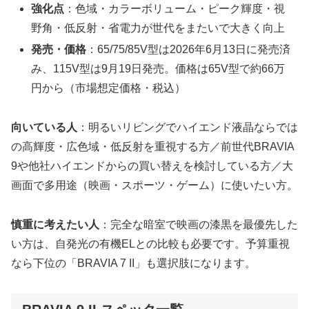
強化点
：色域・カラーボリューム・ピーク輝度・視
野角・低反射・省電力が世代をまたいで大きく向上
発売・価格
：65/75/85V型は2026年6月13日に発売済
み、115V型は9月19日発売。価格は65V型で約66万
円から（市場想定価格・税込）
向いている人
：明るいリビングでハイエンド液晶ならでは
の高輝度・広色域・低反射を重視する方／前世代BRAVIA
9や他社ハイエンドからの買い替えを検討している方／大
画面で多用途（映画・スポーツ・ゲーム）に使いたい方。
慎重に考えたい人
：完全な暗室で映画の漆黒を最優先した
い方は、自発光の有機ELとの比較も必要です。予算重視
なら下位の「BRAVIA 7 II」も選択肢になります。