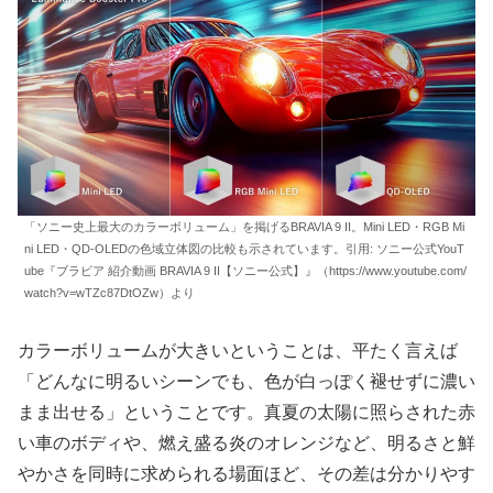
「ソニー史上最大のカラーボリューム」を掲げるBRAVIA 9 II。Mini LED・RGB Mi
ni LED・QD-OLEDの色域立体図の比較も示されています。引用: ソニー公式YouT
ube『ブラビア 紹介動画 BRAVIA 9 II【ソニー公式】』（https://www.youtube.com/
watch?v=wTZc87DtOZw）より
カラーボリュームが大きいということは、平たく言えば
「どんなに明るいシーンでも、色が白っぽく褪せずに濃い
まま出せる」ということです。真夏の太陽に照らされた赤
い車のボディや、燃え盛る炎のオレンジなど、明るさと鮮
やかさを同時に求められる場面ほど、その差は分かりやす