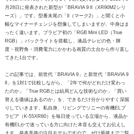
月28日に発表された新型が「BRAVIA 9 II（XR90M2シリ
ーズ）」です。型番末尾の「II（マーク2）」と聞くと小
幅なマイナーチェンジを想像してしまいますが、中身はま
ったく違います。ブラビア初の「RGB Mini LED（True
RGB）」バックライトを搭載し、液晶テレビの色・輝
度・視野角・消費電力にかかわる画質の土台から作り直し
てきた1台です。
この記事では、前世代「BRAVIA 9」と新世代「BRAVIA 9
II」を1対1で比較しながら、「2年で何がどれだけ変わっ
たのか」「True RGBとは結局どんな技術なのか」「買い
替える価値はあるのか」を、できるだけ分かりやすく深掘
りしていきます。私自身、リビングでソニーの有機ELブ
ラビア（K-55XR80）を毎日使っている立場から、液晶か
有機ELかで迷っている方に向けた本音も交えてお伝えし
ます。発表直後の注目モデルですので、ぜひ最後までご覧