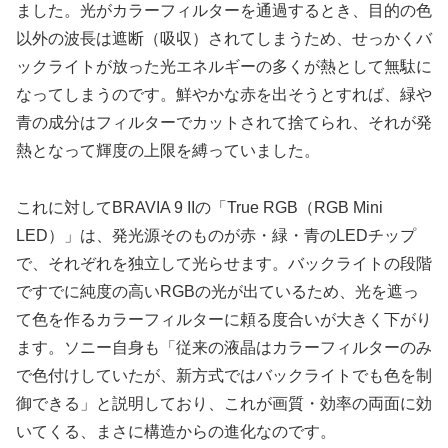
ました。光がカラーフィルターを通過するとき、目的の色
以外の波長は遮断（吸収）されてしまうため、せっかくバ
ックライトが放った光エネルギーの多くが熱として無駄に
なってしまうのです。鮮やかな赤を出そうとすれば、緑や
青の成分はフィルターでカットされて捨てられ、それが発
熱となって輝度の上限を縛っていました。
これに対してBRAVIA 9 IIの「True RGB（RGB Mini
LED）」は、発光源そのものが赤・緑・青のLEDチップ
で、それぞれを独立して光らせます。バックライトの段階
ですでに純度の高いRGBの光が出ているため、光を遮っ
て色を作るカラーフィルターに頼る度合いが大きく下がり
ます。ソニー自身も「従来の液晶はカラーフィルターのみ
で色付けしていたが、新方式ではバックライトでも色を制
御できる」と説明しており、これが画質・効率の両面に効
いてくる、まさに構造からの進化なのです。