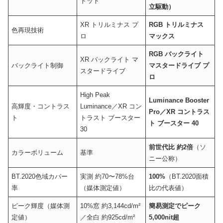
ドット
立駆動）
XR トリルミナス プ
RGB トリルミナス
色再現技術
ロ
マックス
RGB バックライト
XR バックライト マ
バックライト制御
マスタードライブ プ
スタードライブ
ロ
High Peak
Luminance Booster
高輝度・コントラス
Luminance／XR コン
Pro／XR コントラス
ト
トラスト ブースター
ト ブースター 40
30
前世代比 約2倍
（ソ
カラーボリューム
基準
ニー公称）
BT.2020色域カバー
実測 約70〜78%台
100%
（BT.2020面積
率
（媒体測定値）
比の代表値）
ピーク輝度（媒体測
10%窓 約3,144cd/m²
簡易測定でピーク
定値）
／全白 約925cd/m²
5,000nit超