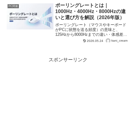
Bluetooth接続の3タイプの接続方法に対
ポーリングレートとは｜
PC関連
応しています。最大26000dpiの高精度セ
1000Hz・4000Hz・8000Hzの違
ンサーと長時間駆動バッテリーを搭載
いと選び方を解説（2026年版）
し、ゲームやクリエーション作業に最適
です。
ポーリングレート（マウスやキーボード
がPCに状態を送る頻度）の意味と、
125Hzから8000Hzまでの違い・体感差・
選び方を、1000Hz LIGHTSPEED長期ユ
kani_cream
2026.05.24
ーザー視点で解説します。
スポンサーリンク