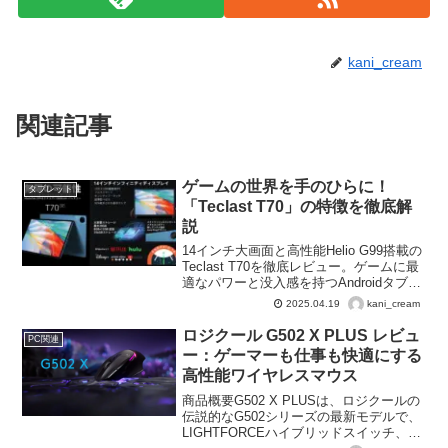
kani_cream
関連記事
ゲームの世界を手のひらに！
タブレット
「Teclast T70」の特徴を徹底解
説
14インチ大画面と高性能Helio G99搭載の
Teclast T70を徹底レビュー。ゲームに最
適なパワーと没入感を持つAndroidタブレ
ットの魅力を紹介！
kani_cream
2025.04.19
ロジクール G502 X PLUS レビュ
PC関連
ー：ゲーマーも仕事も快適にする
高性能ワイヤレスマウス
商品概要G502 X PLUSは、ロジクールの
伝説的なG502シリーズの最新モデルで、
LIGHTFORCEハイブリッドスイッチ、