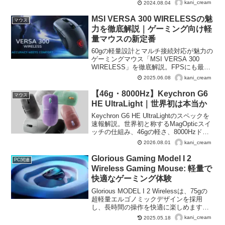
LIGHTSPEEDワイヤレス、LIGHTSYNC
kani_cream
2024.08.04
RGB、およびHERO 25Kセンサーを搭載
しています。これ...
MSI VERSA 300 WIRELESSの魅
マウス
力を徹底解説｜ゲーミング向け軽
量マウスの新定番
60gの軽量設計とマルチ接続対応が魅力の
ゲーミングマウス「MSI VERSA 300
WIRELESS」を徹底解説。FPSにも最適
な高精度センサー搭載。
kani_cream
2025.06.08
【46g・8000Hz】Keychron G6
マウス
HE UltraLight｜世界初は本当か
Keychron G6 HE UltraLightのスペックを
速報解説。世界初と称するMagOpticスイ
ッチの仕組み、46gの軽さ、8000Hzドン
グル標準同梱で14,344円という価格設定
kani_cream
2026.08.01
を注意点まで整理します。
Glorious Gaming Model I 2
PC関連
Wireless Gaming Mouse: 軽量で
快適なゲーミング体験
Glorious MODEL I 2 Wirelessは、75gの
超軽量エルゴノミックデザインを採用
し、長時間の操作を快適に楽しめます。
交換可能なサイドボタンと、ゼロ遅延の
kani_cream
2025.05.18
有線接続、低遅延2.4Gワイヤレス、