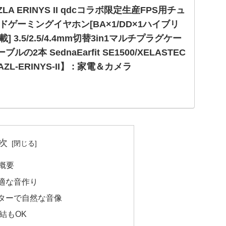
: AZLA ERINYS II qdcコラボ限定生産FPS用チュ
ゲーミングイヤホン[BA×1/DD×1ハイブリ
 3.5/2.5/4.4mm切替3in1マルチプラグケー
の2本 SednaEarfit SE1500/XELASTEC
ZL-ERINYS-II】 : 家電＆カメラ
ZLA ERINYS II qdcコラボ限定生産FPS用チューニングハイエン
5/2.5/4.4mm切替3in1マルチプラグケーブル&マイク付ケ
 SE...
次
品概要
適な音作り
ターで自然な音像
結もOK