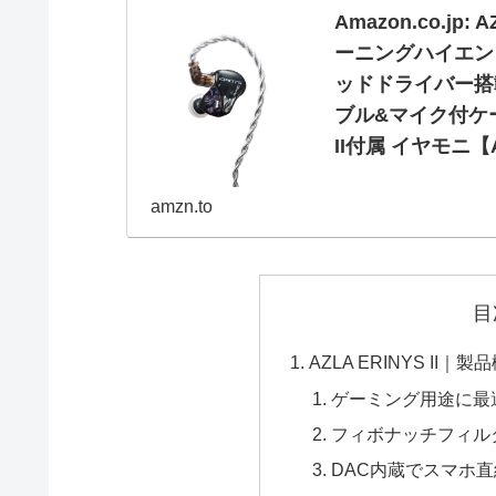
Amazon.co.jp
ーニングハイエンド
ッドドライバー搭載]
ブル&マイク付ケーブル
II付属 イヤモニ【A
Amazon.co.jp: A
amzn.to
ドゲーミングイヤホン 3.
ーブルの2本 SednaEarfit
目
AZLA ERINYS II｜製
ゲーミング用途に最
フィボナッチフィル
DAC内蔵でスマホ直