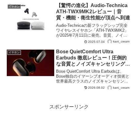
し、384kHz/24bitのハイレゾ音源や6種類
【驚愕の進化】Audio-Technica
イヤホン
の音質プリセットに対応。軽量設計で快
ATH‑TWX9MK2レビュー｜音
適な装着感を提供し、エントリーモデル
質・機能・衛生性能が頂点へ到達
ながら本格的なHiFiサウンドを楽しめま
す。
Audio-Technicaの新フラッグシップ完全
ワイヤレスイヤホン「ATH-TWX9MK2」
が2025年7月11日に発売。音質、ノイキ
ャン、除菌、アプリ機能すべてを強化し
kani_cream
2025.07.04
たモデルの詳細レビュー！
Bose QuietComfort Ultra
イヤホン
Earbuds 徹底レビュー！圧倒的
な音質とノイズキャンセリングを
体感
Bose QuietComfort Ultra Earbudsは、
Bose独自のイマーシブオーディオ技術と
世界最高クラスのノイズキャンセリング
を搭載したフラグシップイヤホン。最大
kani_cream
2026.08.02
24時間の再生時間、快適で安定したフィ
ット感、Bluetooth 5.3対応で2台同時接続
可能。臨場感あふれるサウンド体験を提
供します。
スポンサーリンク