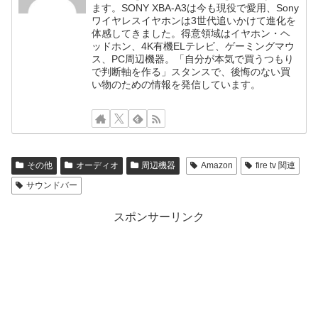
ます。SONY XBA-A3は今も現役で愛用、Sony
ワイヤレスイヤホンは3世代追いかけて進化を
体感してきました。得意領域はイヤホン・ヘ
ッドホン、4K有機ELテレビ、ゲーミングマウ
ス、PC周辺機器。「自分が本気で買うつもり
で判断軸を作る」スタンスで、後悔のない買
い物のための情報を発信しています。
その他
オーディオ
周辺機器
Amazon
fire tv 関連
サウンドバー
スポンサーリンク