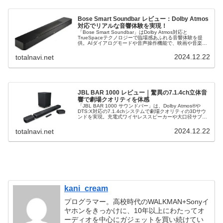
Bose Smart Soundbar レビュー：Dolby Atmos
対応でリアルな音響体験を実現！
「Bose Smart Soundbar」はDolby Atmos対応と
TrueSpaceテクノロジーで臨場感あふれる音響体験を提
供。AIダイアログモードや音声操作機能で、映画や音楽を
クリアな音質で楽しめます。Wi-FiやBluetooth、各種スト
リーミングサービスに対応し、簡単なセットアップでホー
2024.12.22
totalnavi.net
ムエンターテインメントを次のレベルに引き上げます。
JBL BAR 1000 レビュー｜驚異の7.1.4ch立体音
響で劇場クオリティを体感
「JBL BAR 1000 サウンドバー」は、Dolby Atmos®や
DTS:X対応の7.1.4chシステムで劇場クオリティの3Dサウ
ンドを実現。充電式ワイヤレススピーカーや大口径サブウ
ーファーでパワフルな音響体験を提供します。Wi-Fi6対応
やPureVoiceテクノロジーなど多彩な機能で、映画から音
2024.12.22
totalnavi.net
楽まで高品質なリスニング環境を楽しめます。
kani_cream
プログラマー。高校時代のWALKMAN+Sonyイ
ヤホンをきっかけに、10年以上にわたってオ
ーディオを中心にガジェットを買い続けてい