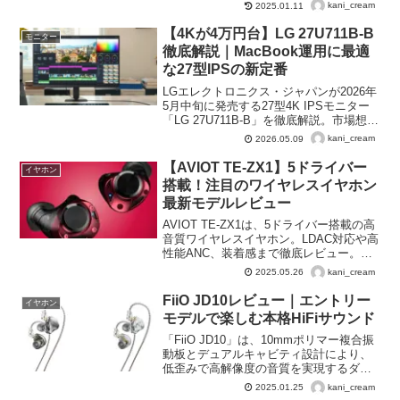
実現。充電式ワイヤレススピーカーや大
kani_cream
2025.01.11
口径サブウーファーでパワフルな音響体
験を提供します。Wi-Fi6対応やPureVoice
【4Kが4万円台】LG 27U711B-B
モニター
テクノロジーなど多彩な機能で、映画か
徹底解説｜MacBook運用に最適
ら音楽まで高品質なリスニング環境を楽
な27型IPSの新定番
しめます。
LGエレクトロニクス・ジャパンが2026年
5月中旬に発売する27型4K IPSモニター
「LG 27U711B-B」を徹底解説。市場想定
価格42,000円、DCI-P3 90%、HDR10対応
kani_cream
2026.05.09
など、コスパに振り切ったスペックと
MacBook運用での実用性を整理しまし
【AVIOT TE-ZX1】5ドライバー
イヤホン
た。
搭載！注目のワイヤレスイヤホン
最新モデルレビュー
AVIOT TE-ZX1は、5ドライバー搭載の高
音質ワイヤレスイヤホン。LDAC対応や高
性能ANC、装着感まで徹底レビュー。音
質重視の方に最適なフラッグシップモデ
kani_cream
2025.05.26
ルです。
FiiO JD10レビュー｜エントリー
イヤホン
モデルで楽しむ本格HiFiサウンド
「FiiO JD10」は、10mmポリマー複合振
動板とデュアルキャビティ設計により、
低歪みで高解像度の音質を実現するダイ
ナミックドライバー型イヤホンです。
kani_cream
2025.01.25
Type-Cモデルには独立DSPチップを搭載