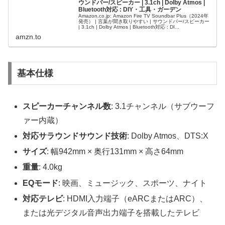
ウンドバー/スピーカー | 3.1ch | Dolby Atmos |
Bluetooth対応 : DIY・工具・ガーデン
Amazon.co.jp: Amazon Fire TV Soundbar Plus（2024年
発売） | 言葉が聞き取りやすい | サウンドバー/スピーカー
| 3.1ch | Dolby Atmos | Bluetooth対応 : DI...
amzn.to
基本仕様
スピーカーチャンネル数
: 3.1チャンネル（サブウーフ
ァー内蔵）
対応サラウンドサウンド技術
: Dolby Atmos、DTS:X
サイズ
: 幅942mm × 奥行131mm × 高さ64mm
重量
: 4.0kg
EQモード
: 映画、ミュージック、スポーツ、ナイト
対応テレビ
: HDMI入力端子（eARCまたはARC）、
または光デジタル音声出力端子を搭載したテレビ